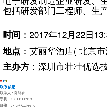
电子研发制造企业
研发、
包括研发部门工程师、生
：2017年12月22日13:3
时间
：
艾丽华酒店(
北京市
地点
：深圳市壮壮优选
主办方
◆
◆
◆
联系信息
联系人
：
陈昕睿
手机
：
13911268918
邮箱
：cxrui@zzbest.cn